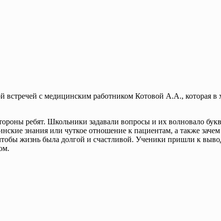
й встречей с медицинским работником Котовой А.А., которая в 
ороны ребят. Школьники задавали вопросы и их волновало буква
цинские знания или чуткое отношение к пациентам, а также зачем 
чтобы жизнь была долгой и счастливой. Ученики пришли к вывод
ом.