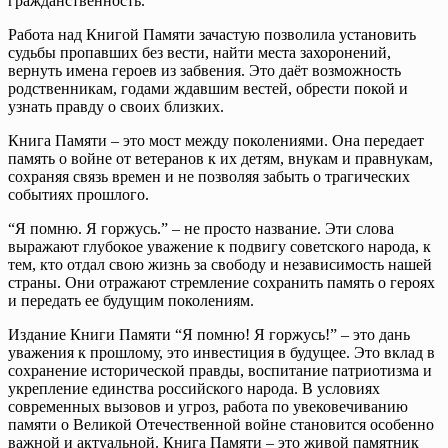
гражданственность.
Работа над Книгой Памяти зачастую позволила установить
судьбы пропавших без вести, найти места захоронений,
вернуть имена героев из забвения. Это даёт возможность
родственникам, годами ждавшим вестей, обрести покой и
узнать правду о своих близких.
Книга Памяти – это мост между поколениями. Она передает
память о войне от ветеранов к их детям, внукам и правнукам,
сохраняя связь времен и не позволяя забыть о трагических
событиях прошлого.
“Я помню. Я горжусь.” – не просто название. Эти слова
выражают глубокое уважение к подвигу советского народа, к
тем, кто отдал свою жизнь за свободу и независимость нашей
страны. Они отражают стремление сохранить память о героях
и передать ее будущим поколениям.
Издание Книги Памяти “Я помню! Я горжусь!” – это дань
уважения к прошлому, это инвестиция в будущее. Это вклад в
сохранение исторической правды, воспитание патриотизма и
укрепление единства российского народа. В условиях
современных вызовов и угроз, работа по увековечиванию
памяти о Великой Отечественной войне становится особенно
важной и актуальной. Книга Памяти – это живой памятник