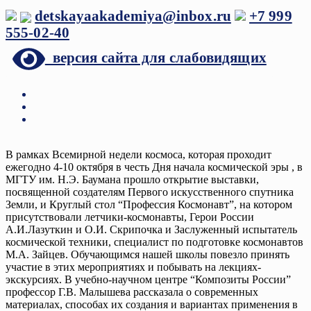
Перейти
detskayaakademiya@inbox.ru
+7 999
к
555-02-40
содержимому
версия сайта для слабовидящих
В рамках Всемирной недели космоса, которая проходит
ежегодно 4-10 октября в честь Дня начала космической эры , в
МГТУ им. Н.Э. Баумана прошло открытие выставки,
посвященной создателям Первого искусственного спутника
Земли, и Круглый стол “Профессия Космонавт”, на котором
присутствовали летчики-космонавты, Герои России
А.И.Лазуткин и О.И. Скрипочка и Заслуженный испытатель
космической техники, специалист по подготовке космонавтов
М.А. Зайцев. Обучающимся нашей школы повезло принять
участие в этих мероприятиях и побывать на лекциях-
экскурсиях. В учебно-научном центре “Композиты России”
профессор Г.В. Малышева рассказала о современных
материалах, способах их создания и вариантах применения в