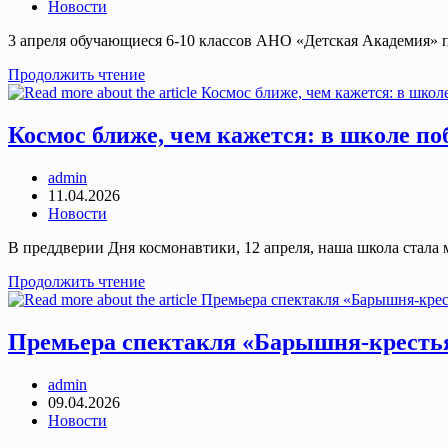
опубликована:
Post
Новости
category:
3 апреля обучающиеся 6-10 классов АНО «Детская Академия» 
Экскурсия
Продолжить чтение
в
музей
«Физическая
Космос ближе, чем кажется: в школе 
Кунсткамера»
в
Post
admin
Троицке
author:
Запись
11.04.2026
опубликована:
Post
Новости
category:
В преддверии Дня космонавтики, 12 апреля, наша школа стала
Космос
Продолжить чтение
ближе,
чем
кажется:
Премьера спектакля «Барышня-кресть
в
школе
Post
admin
побывал
author:
Запись
09.04.2026
мобильный
опубликована:
Post
Новости
планетарий
category: