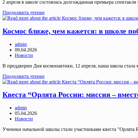
2 апреля в школе состоялась долгожданная премьера спектакля 
Премьера
Продолжить чтение
спектакля
«Барышня-
крестьянка»
Космос ближе, чем кажется: в школе 
Post
admin
author:
Запись
09.04.2026
опубликована:
Post
Новости
category:
В преддверии Дня космонавтики, 12 апреля, наша школа стала
Космос
Продолжить чтение
ближе,
чем
кажется:
Квеста “Орлята России: миссия – вмест
в
школе
Post
admin
побывал
author:
Запись
05.04.2026
мобильный
опубликована:
Post
Новости
планетарий
category:
Ученики начальной школы стали участниками квеста "Орлята Р