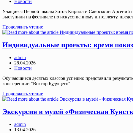
опубликована:
Post
Новости
category:
Учащиеся Первой школы Зотов Кирилл и Савоськин Арсений 
выступили на фестивале по искусственному интеллекту, предс
Фестиваль
Продолжить чтение
«Область
ИИзменений»
Индивидуальные проекты: время показа
Post
admin
author:
Запись
28.04.2026
опубликована:
Post
Новости
category:
Обучающиеся десятых классов успешно представили результат
конференции "Вектор Будущего"
Индивидуальные
Продолжить чтение
проекты:
время
показать
Экскурсия в музей «Физическая Кунстк
себя!
Post
admin
author:
Запись
13.04.2026