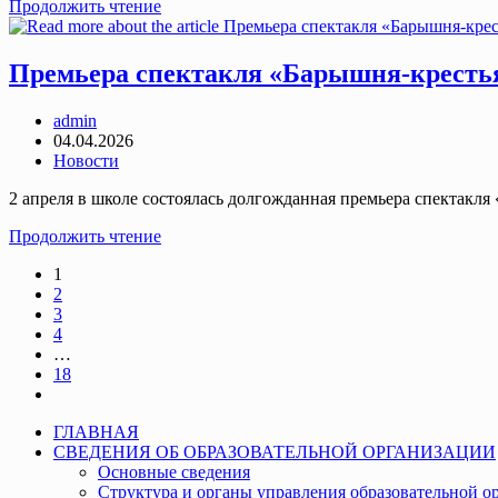
Квеста
Продолжить чтение
“Орлята
России:
миссия
Премьера спектакля «Барышня-кресть
–
вместе!”
Post
admin
author:
Запись
04.04.2026
опубликована:
Post
Новости
category:
2 апреля в школе состоялась долгожданная премьера спектакля 
Премьера
Продолжить чтение
спектакля
1
«Барышня-
2
крестьянка»
3
4
…
18
Go
to
ГЛАВНАЯ
the
СВЕДЕНИЯ ОБ ОБРАЗОВАТЕЛЬНОЙ ОРГАНИЗАЦИИ
next
Основные сведения
page
Структура и органы управления образовательной о