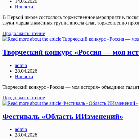
author:
Запись
14.05.2026
опубликована:
Post
Новости
category:
В Первой школе состоялось торжественное мероприятие, посв
звуки марша знамённая группа внесла флаг, торжественно про
Торжественное
Продолжить чтение
мероприятие,
посвященное
81-
Творческий конкурс «Россия — моя ис
ой
годовщине
Post
admin
Победы
author:
Запись
28.04.2026
в
опубликована:
Post
Новости
Великой
category:
Отечественной
Творческий конкурс «Россия — моя история» объединил талант
войне
Творческий
Продолжить чтение
конкурс
«Россия
—
Фестиваль «Область ИИзменений»
моя
история»
Post
admin
author:
Запись
28.04.2026