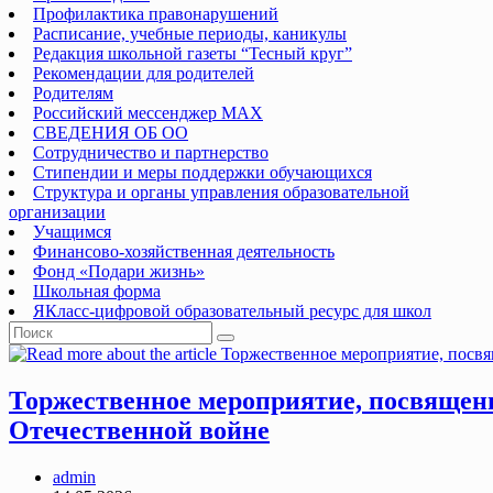
Профилактика правонарушений
Расписание, учебные периоды, каникулы
Редакция школьной газеты “Тесный круг”
Рекомендации для родителей
Родителям
Российский мессенджер MAX
СВЕДЕНИЯ ОБ ОО
Сотрудничество и партнерство
Стипендии и меры поддержки обучающихся
Структура и органы управления образовательной
организации
Учащимся
Финансово-хозяйственная деятельность
Фонд «Подари жизнь»
Школьная форма
ЯКласс-цифровой образовательный ресурс для школ
Торжественное мероприятие, посвящен
Отечественной войне
Post
admin