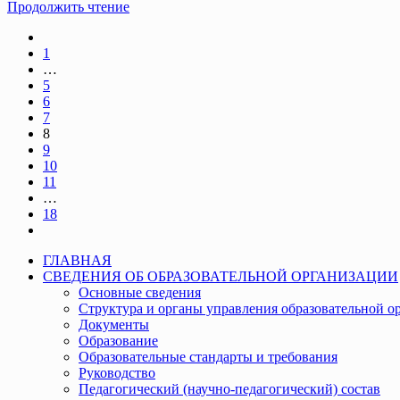
Праздничный концерт, посвященный Между
Продолжить чтение
Go
to
1
the
…
previous
5
page
6
7
8
9
10
11
…
18
Go
to
ГЛАВНАЯ
the
СВЕДЕНИЯ ОБ ОБРАЗОВАТЕЛЬНОЙ ОРГАНИЗАЦИИ
next
Основные сведения
page
Структура и органы управления образовательной о
Документы
Образование
Образовательные стандарты и требования
Руководство
Педагогический (научно-педагогический) состав