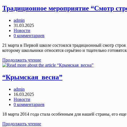
театр
“Баобаб”
Традиционное мероприятие “Смотр стр
Post
admin
author:
Запись
31.03.2025
опубликована:
Post
Новости
category:
Post
0 комментариев
comments:
21 марта в Первой школе состоялся традиционный смотр строя 
которому школьники относятся серьёзно и тщательно готовятся
Традиционное
Продолжить чтение
мероприятие
“Смотр
строя
“Крымская весна”
и
песни”
Post
admin
author:
Запись
16.03.2025
опубликована:
Post
Новости
category:
Post
0 комментариев
comments:
18 марта 2014 года стала особенным для нашей страны, его е
“Крымская
Продолжить чтение