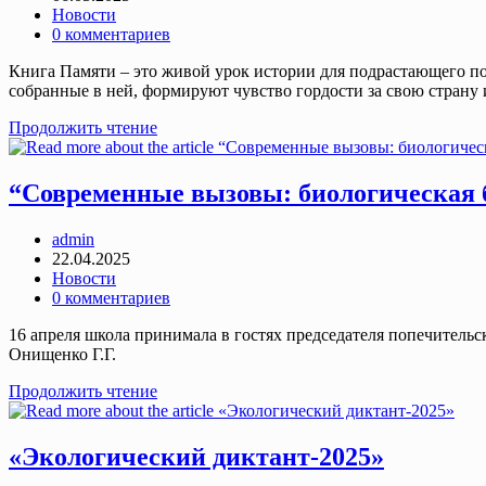
опубликована:
Post
Новости
category:
Post
0 комментариев
comments:
Книга Памяти – это живой урок истории для подрастающего по
собранные в ней, формируют чувство гордости за свою страну 
Книга
Продолжить чтение
Памяти
“Современные вызовы: биологическая 
Post
admin
author:
Запись
22.04.2025
опубликована:
Post
Новости
category:
Post
0 комментариев
comments:
16 апреля школа принимала в гостях председателя попечительс
Онищенко Г.Г.
“Современные
Продолжить чтение
вызовы:
биологическая
безопасность”
«Экологический диктант-2025»