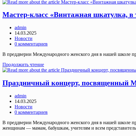
весна”
Мастер-класс «Винтажная шкатулка, в 
Post
admin
author:
Запись
14.03.2025
опубликована:
Post
Новости
category:
Post
0 комментариев
comments:
В преддверии Международного женского дня в нашей школе пр
Мастер-
Продолжить чтение
класс
«Винтажная
шкатулка,
Праздничный концерт, посвященный М
в
технике
Post
admin
декупаж»
author:
Запись
14.03.2025
опубликована:
Post
Новости
category:
Post
0 комментариев
comments:
В преддверии Международного женского дня в нашей школе 
женщинам — мамам, бабушкам, учителям и всем представитель