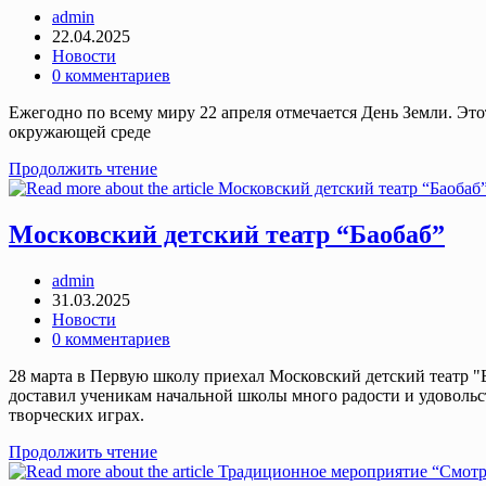
Post
admin
author:
Запись
22.04.2025
опубликована:
Post
Новости
category:
Post
0 комментариев
comments:
Ежегодно по всему миру 22 апреля отмечается День Земли. Это
окружающей среде
«Экологический
Продолжить чтение
диктант-2025»
Московский детский театр “Баобаб”
Post
admin
author:
Запись
31.03.2025
опубликована:
Post
Новости
category:
Post
0 комментариев
comments:
28 марта в Первую школу приехал Московский детский театр "Б
доставил ученикам начальной школы много радости и удовольст
творческих играх.
Московский
Продолжить чтение
детский