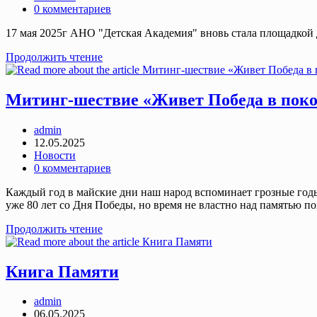
category:
Post
0 комментариев
comments:
17 мая 2025г АНО "Детская Академия" вновь стала площадкой
Фестиваль-
Продолжить чтение
конкурс
«Наследники
Победы»
Митинг-шествие «Живет Победа в пок
Post
admin
author:
Запись
12.05.2025
опубликована:
Post
Новости
category:
Post
0 комментариев
comments:
Каждый год в майские дни наш народ вспоминает грозные годы
уже 80 лет со Дня Победы, но время не властно над памятью п
Митинг-
Продолжить чтение
шествие
«Живет
Победа
Книга Памяти
в
поколениях»
Post
admin
author:
Запись
06.05.2025