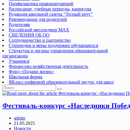
Профилактика правонарушений
Расписание, учебные периоды, каникулы
Редакция школьной газеты “Тесный круг”
Рекомендации для родителей
Родителям
Российский мессенджер MAX
СВЕДЕНИЯ ОБ ОО
Сотрудничество и партнерство
Стипендии и меры поддержки обучающихся
Структура и органы управления образовательной
организации
Учащимся
Финансово-хозяйственная деятельность
Фонд «Подари жизнь»
Школьная форма
ЯКласс-цифровой образовательный ресурс для школ
Фестиваль-конкурс «Наследники Побе
Post
admin
author:
Запись
21.05.2025
опубликована:
Post
Новости